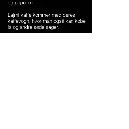
og popcorn.
Lajmi kaffe kommer med deres
kaffevogn, hvor man også kan købe
is og andre søde sager.
Der tages imod kontanter og mobile
pay. INGEN DANKORT!
Kontakt
Har du brug for at få fat i os med