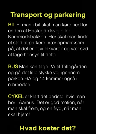
Transport og parkering
BIL
Er man i bil skal man køre ned for
enden af Haslegårdsvej eller
Kornmodsbakken. Her skal man finde
et sted at parkere. Vær opmærksom
på, at det er et villakvartér og vær sød
at tage hensyn til dette.
BUS
Man kan tage 2A til Trillegården
og gå det lille stykke vej igennem
parken. 6A og 14 kommer også i
nærheden.
CYKEL
er klart det bedste, hvis man
bor i Aarhus. Det er god motion, når
man skal frem, og en fryd, når man
skal hjem!
Hvad koster det?