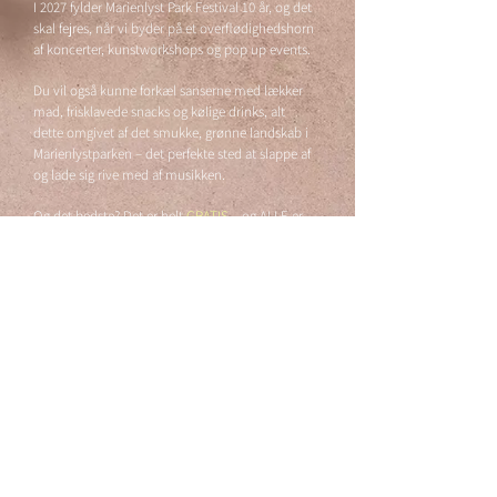
I 2027 fylder Marienlyst Park Festival 10 år, og det
skal fejres, når vi byder på et overflødighedshorn
af koncerter, kunstworkshops og pop up events.
Du vil også kunne forkæl sanserne med lækker
mad, frisklavede snacks og kølige drinks, alt
dette
omgivet af det smukke, grønne landskab i
Marienlystparken – det perfekte sted at slappe af
og lade sig rive med af musikken.
Og det bedste? Det er helt
GRATIS
– og ALLE er
inviteret! Så tag dine børn og bedsteforældre,
venner og familie med og vær med til en magisk
dag!
SE EVENT PÅ FACEBOOK
Marienlyst Park Festival er støttet af